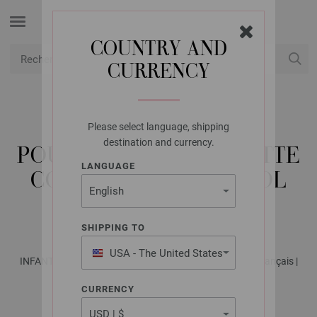
COUNTRY AND
CURRENCY
USD
Mon compte
Please select language, shipping
LANA GROSSA
destination and currency.
POUPÉE AVEC SALOPETTE
LANGUAGE
COTONE & COOL WOOL
BABY & ECOPUNO
SHIPPING TO
USA - The United States
INFANTI No. 19 - Magazine allemand + explications en français |
of America
Modèle 19
CURRENCY