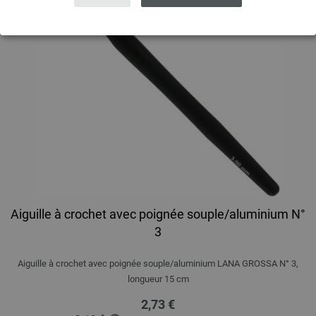
Aiguille à crochet avec poignée souple/aluminium N°
3
Aiguille à crochet avec poignée souple/aluminium LANA GROSSA N° 3,
longueur 15 cm
2,73 €