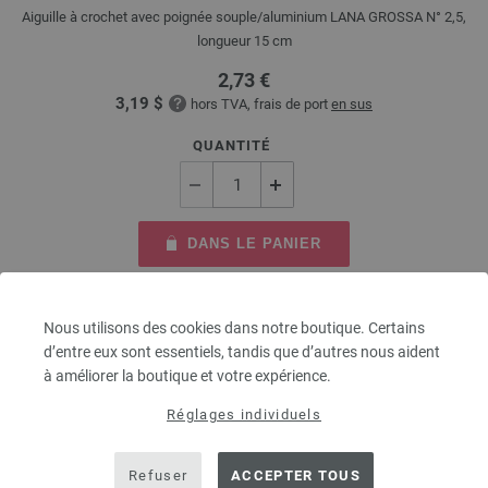
Aiguille à crochet avec poignée souple/aluminium LANA GROSSA N° 2,5,
longueur 15 cm
2,73 €
3,19 $
hors TVA, frais de port
en sus
QUANTITÉ
DANS LE PANIER
Ajouter à liste d'envies
Nous utilisons des cookies dans notre boutique. Certains
d’entre eux sont essentiels, tandis que d’autres nous aident
à améliorer la boutique et votre expérience.
Réglages individuels
Refuser
ACCEPTER TOUS