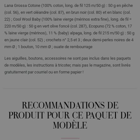
Lana Grossa Cotone (100% coton, long. de fil 125 m/50 g) : 50 g en pêche
(col. 56), en vert oléandre (col. 87), en brun noir (col. 80) et en blanc (col.
22) ; Cool Wool Baby (100% laine vierge (mérinos extra fine), long. de fil =
220 m/50 g) : 50 g en vert olive foncé (col. 287), Ecopuno (72 % coton, 17
% laine vierge (mérinos), 11 % (baby) alpaga, long. de fil 215 m/50 g) : 50 g
en jaune clair (col. 52) ; crochets n° 2,5 et 3 ; deux demi-perles noires de 4
mm Ø ; 1 bouton, 10 mm Ø ; ouate de rembourrage
Les aiguilles, boutons, accessoires ne sont pas inclus dans les paquets
de modèles, les instructions à tricoter, mais pas le magazine, sont livrés
gratuitement par courriel ou en forme papier !
RECOMMANDATIONS DE
PRODUIT POUR CE PAQUET DE
MODÈLE