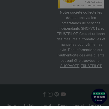
Notre société collecte les
évaluations via les
prestataires de services
indépendants SHOPVOTE et
TRUSTPILOT. Ceux-ci utilisent
des mesures automatiques et
manuelles pour vérifier les
avis. Des informations sur
l'authenticité des avis clients
peuvent être trouvées ici:
SHOPVOTE
,
TRUSTPILOT
Deutsch
English
Bosanski
Dansk
Español
Français