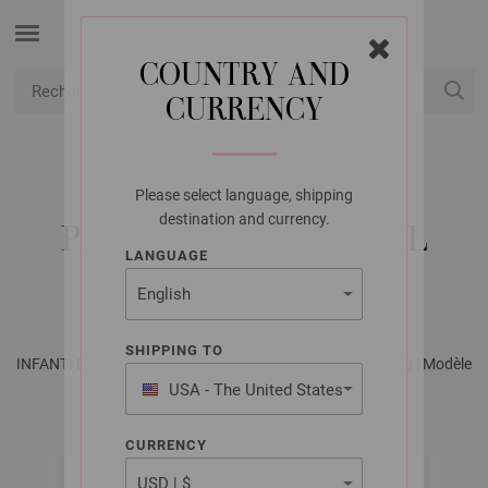
COUNTRY AND
CURRENCY
USD
Mon compte
Please select language, shipping
LANA GROSSA
destination and currency.
PALETOT COOL WOOL
LANGUAGE
BABY
SHIPPING TO
INFANTI EDITION No. 1 - Magazine (DE) + Explications (FR) | Modèle
22
USA - The United States
of America
CURRENCY