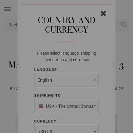
COUNTRY AND
CURRENCY
USD
Mon compte
Please select language, shipping
LANA GROSSA
destination and currency.
MANTEAU BRIGITTE NO. 3
LANGUAGE
FILATI No. 64 (Herbst/Winter 2022/23) | Modèle 39 / Tricot 23
modèle 26
SHIPPING TO
USA - The United States
of America
CURRENCY