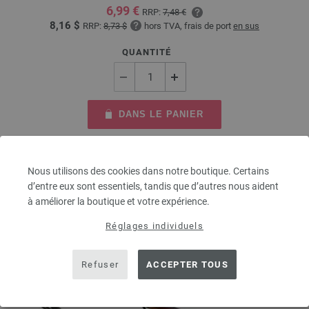
6,99 €
RRP:
7,48 €
8,16 $
RRP:
8,73 $
hors TVA, frais de port
en sus
QUANTITÉ
DANS LE PANIER
Ajouter à liste d'envies
Nous utilisons des cookies dans notre boutique. Certains
d’entre eux sont essentiels, tandis que d’autres nous aident
à améliorer la boutique et votre expérience.
Réglages individuels
Refuser
ACCEPTER TOUS