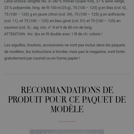
Lana Grossa «Brigitte No. 3» (40 % mohair (Super Kid), 37 % laine vierge,
23 % polyamide, long. de fil 100 m/25 g), 75 (100 – 125) g en lilas (col. 6),
75 (100 – 125) g en jaune citron (col. 39), 75 (100 – 125) g en anthracite
(col. 11), et 75 (100 – 125) en bleu givré (col. 51) et 75 (100 – 125) en
saumon (col. 3) ; aig. circ. n° 8 et 9 de 80 cm de long.
ATTENTION : tric. tjrs en fil double avec 1 fil de ch. coloris !
Les aiguilles, boutons, accessoires ne sont pas inclus dans les paquets
de modèles, les instructions à tricoter, mais pas le magazine, sont livrés
gratuitement par courriel ou en forme papier !
RECOMMANDATIONS DE
PRODUIT POUR CE PAQUET DE
MODÈLE