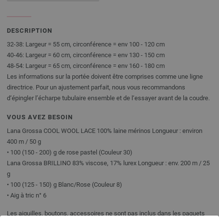
DESCRIPTION
32-38: Largeur = 55 cm, circonférence = env 100 - 120 cm
40-46: Largeur = 60 cm, circonférence = env 130 - 150 cm
48-54: Largeur = 65 cm, circonférence = env 160 - 180 cm
Les informations sur la portée doivent être comprises comme une ligne
directrice. Pour un ajustement parfait, nous vous recommandons
d‘épingler l’écharpe tubulaire ensemble et de l‘essayer avant de la coudre.
VOUS AVEZ BESOIN
Lana Grossa COOL WOOL LACE 100% laine mérinos Longueur : environ
400 m / 50 g
• 100 (150 - 200) g de rose pastel (Couleur 30)
Lana Grossa BRILLINO 83% viscose, 17% lurex Longueur : env. 200 m / 25
g
• 100 (125 - 150) g Blanc/Rose (Couleur 8)
• Aig à tric n° 6
Les aiguilles, boutons, accessoires ne sont pas inclus dans les paquets