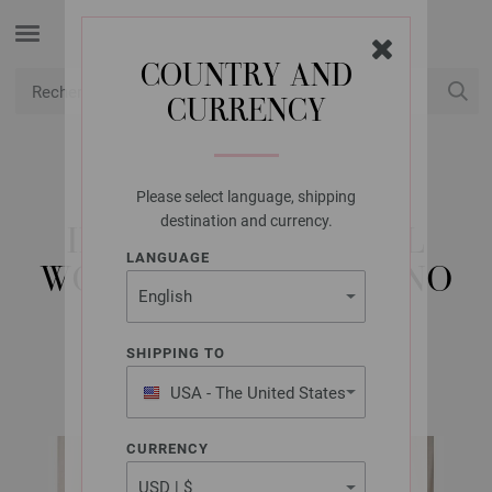
COUNTRY AND
CURRENCY
USD
Mon compte
Please select language, shipping
FILATI STUDIO
destination and currency.
INFINITY LOOP COOL
LANGUAGE
WOOL LACE & BRILLINO
SHIPPING TO
BRAUTLOOKS No. 1 - Print@Home | Modèle 3b
USA - The United States
of America
CURRENCY