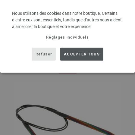
de modèles, les instructions à tricoter, mais pas le magazine, sont livrés
gratuitement par courriel ou en forme papier !
Nous utilisons des cookies dans notre boutique. Certains
d’entre eux sont essentiels, tandis que d’autres nous aident
à améliorer la boutique et votre expérience.
Réglages individuels
RECOMMANDATIONS DE
PRODUIT POUR CE PAQUET DE
Refuser
ACCEPTER TOUS
MODÈLE