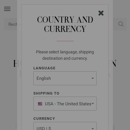
COUNTRY AND
CURRENCY
USD
Mon compte
Please select language, shipping
LANA GROSSA
destination and currency.
HOUSSE DE TRAVERSIN
LANGUAGE
BASTA & ALTA MODA
ALPACA
SHIPPING TO
USA - The United States
home No. 77 | Modèle 3 / Tricot 30 Modèle 40
of America
CURRENCY