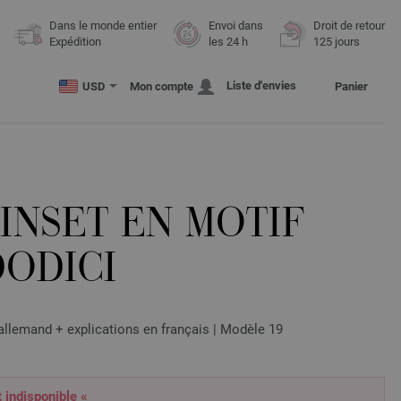
Dans le monde entier
Envoi dans
Droit de retour
Expédition
les 24 h
125 jours
Liste d'envies
USD
Mon compte
Panier
INSET EN MOTIF
DODICI
lemand + explications en français | Modèle 19
t indisponible «