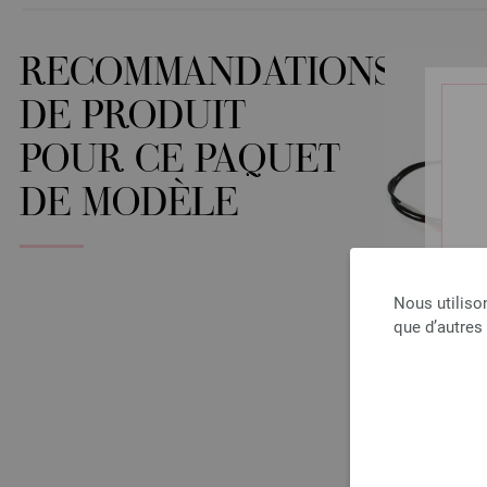
RECOMMANDATIONS
DE PRODUIT
POUR CE PAQUET
DE MODÈLE
Nous utiliso
que d’autres