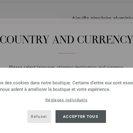
Aiguille circulaire alumi
Aiguille circulaire aluminiu
COUNTRY AND CURRENC
4,62 €
5,38 $
hors TVA, frais de port
e
QUANTITÉ
Please select language, shipping destination and currency.
DANS
LANGUAGE
ns des cookies dans notre boutique. Certains d’entre eux sont essen
Ajouter à liste d'envies
 nous aident à améliorer la boutique et votre expérience.
Réglages individuels
SHIPPING TO
USA - The United States of America
Refuser
ACCEPTER TOUS
PARTAGER CETTE PAGE
CURRENCY