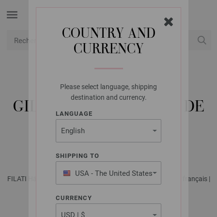
COUNTRY AND
CURRENCY
USD
Mon compte
Please select language, shipping
LANA GROSSA
destination and currency.
GILET RAYÉ EN MOTIF DE
LANGUAGE
BRIDES AJOURÉES
PROMESSA
SHIPPING TO
USA - The United States
FILATI Häkeln No. 6 - Magazine allemand + explications en français |
of America
Modèle 01
CURRENCY