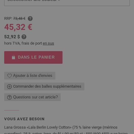
RRP:
73,48 €
45,32 €
52,92 $
hors TVA, frais de port
en sus
DANS LE PANIER
Ajouter à liste d'envies
Commander des balles supplémentaires
Questions sur cet article?
VOUS AVEZ BESOIN
Lana Grossa «Lala Berlin Lovely Cotton» (75 % laine vierge (mérinos
superfine), 25 % coton, long. de fil = 90 m/50 g) : 550 (600-650) g en beige