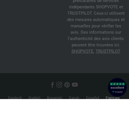
prestataires de services
indépendants SHOPVOTE et
TRUSTPILOT. Ceux-ci utilisent
des mesures automatiques et
manuelles pour vérifier les
avis. Des informations sur
l'authenticité des avis clients
peuvent être trouvées ici:
SHOPVOTE
,
TRUSTPILOT
Deutsch
English
Bosanski
Dansk
Español
Français
Hrvatski
Italiano
Nederlands
Norsk
Русский
Srpski
Suomi
Svenska
© 2026 FILATI eCommerce GmbH