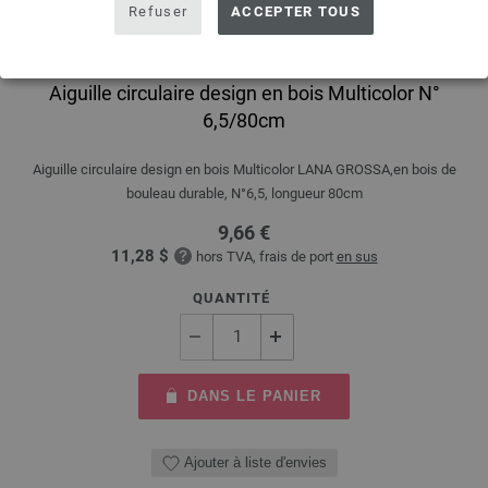
Refuser
ACCEPTER TOUS
Aiguille circulaire design en bois Multicolor N°
6,5/80cm
Aiguille circulaire design en bois Multicolor LANA GROSSA,en bois de
bouleau durable, N°6,5, longueur 80cm
9,66 €
11,28 $
hors TVA, frais de port
en sus
QUANTITÉ
DANS LE PANIER
Ajouter à liste d'envies