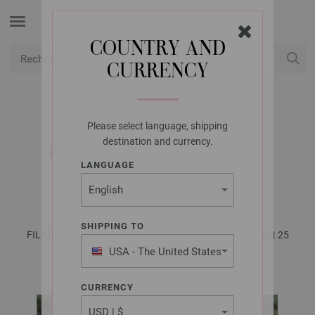
COUNTRY AND
CURRENCY
USD
Mon compte
Please select language, shipping
LANA GROSSA
destination and currency.
GILET LALA BERLIN
LANGUAGE
LOVELY COTTON
SHIPPING TO
FILATI No. 66 (Herbst/Winter 2023/24) | Modèle 4 / Tricot 25
Modèle 24
USA - The United States
of America
CURRENCY