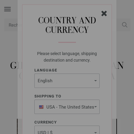
COUNTRY AND
CURRENCY
USD
Mon compte
Please select language, shipping
LANA GROSSA
destination and currency.
GILET EN MOTIF PERSAN
LANGUAGE
COOL WOOL ALPACA
SHIPPING TO
FILATI CLASSICI No. 6 | Modèle 62/Filati Tricot 7
USA - The United States
of America
CURRENCY