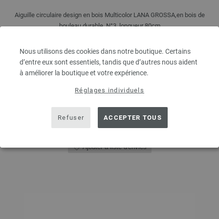
Aiguille circulaire design en bois Multicolor LANA GROSSA,en bois de
bouleau durable, N°3, longueur 80cm
7,14 €
Nous utilisons des cookies dans notre boutique. Certains
8,34 $
hors TVA, frais de port
en sus
d’entre eux sont essentiels, tandis que d’autres nous aident
à améliorer la boutique et votre expérience.
QUANTITÉ
Réglages individuels
DANS LE PANIER
Refuser
ACCEPTER TOUS
Ajouter à liste d'envies