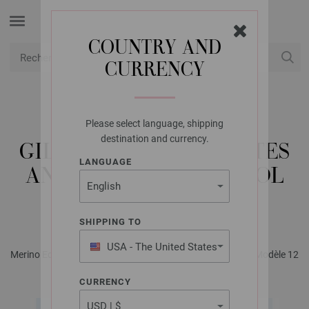
COUNTRY AND
CURRENCY
USD
Mon compte
Please select language, shipping
LANA GROSSA
destination and currency.
GILET EN FAUSSES CÔTES
LANGUAGE
ANGLAISES COOL WOOL
PRINT
SHIPPING TO
USA - The United States
Merino Edition No. 4 - Magazine (DE) + Explications (FR) | Modèle 12
of America
CURRENCY