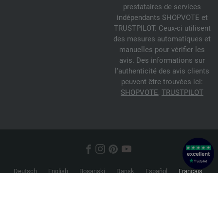
prestataires de services
indépendants SHOPVOTE et
TRUSTPILOT. Ceux-ci utilisent
des mesures automatiques et
manuelles pour vérifier les
avis. Des informations sur
l'authenticité des avis clients
peuvent être trouvées ici:
SHOPVOTE
,
TRUSTPILOT
Deutsch
English
Bosanski
Dansk
Español
Français
Hrvatski
Italiano
Nederlands
Norsk
Русский
Srpski
Suomi
Svenska
© 2026 FILATI eCommerce GmbH