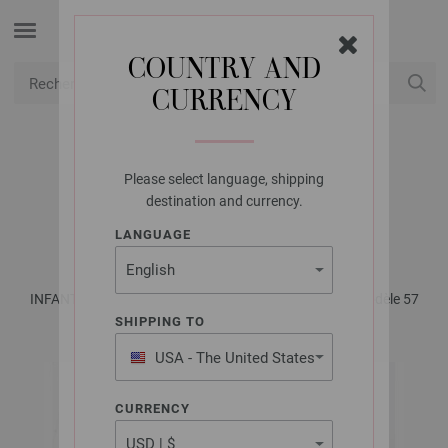
COUNTRY AND
CURRENCY
USD
Mon compte
Please select language, shipping
LANA GROSSA
destination and currency.
GILET ECOPUNO
LANGUAGE
INFANTI No. 17 - Magazine (DE) + Explications (FR) | Modèle 57
SHIPPING TO
USA - The United States
of America
CURRENCY