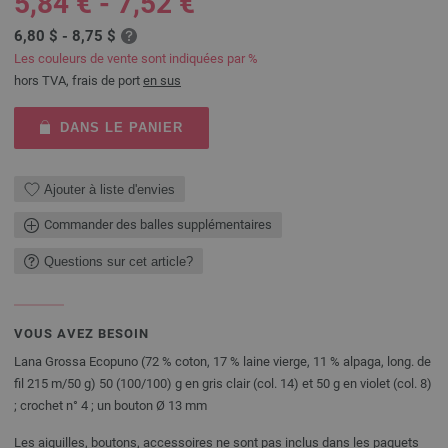
5,84 € - 7,52 €
6,80 $ - 8,75 $
Les couleurs de vente sont indiquées par %
hors TVA, frais de port
en sus
DANS LE PANIER
Ajouter à liste d'envies
Commander des balles supplémentaires
Questions sur cet article?
VOUS AVEZ BESOIN
Lana Grossa Ecopuno (72 % coton, 17 % laine vierge, 11 % alpaga, long. de
fil 215 m/50 g) 50 (100/100) g en gris clair (col. 14) et 50 g en violet (col. 8)
; crochet n° 4 ; un bouton Ø 13 mm
Les aiguilles, boutons, accessoires ne sont pas inclus dans les paquets