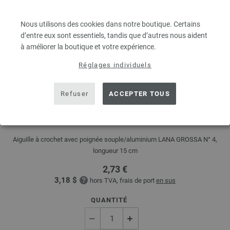
Nous utilisons des cookies dans notre boutique. Certains
d’entre eux sont essentiels, tandis que d’autres nous aident
à améliorer la boutique et votre expérience.
Réglages individuels
Refuser
ACCEPTER TOUS
Aiguille à crochet avec poignée souple/aluminium N°
4
Aiguille à crochet avec poignée souple/aluminium LANA GROSSA N° 4,
longueur 15 cm
2,73 €
3,18 $
hors TVA, frais de port
en sus
QUANTITÉ