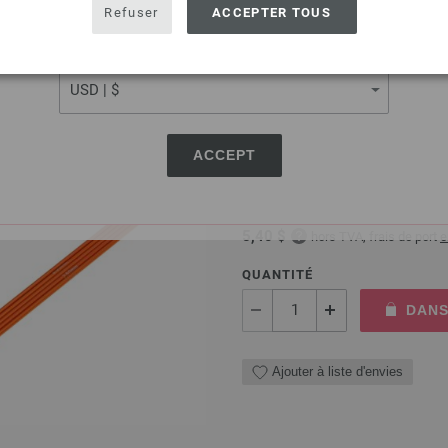
USA - The United States of America
Refuser
ACCEPTER TOUS
Ajouter à liste d'envies
CURRENCY
Jeu d'aiguilles aluminiu
ACCEPT
Jeu d'aiguilles aluminium Ra
4,62 €
5,40 $
hors TVA, frais de port
e
QUANTITÉ
DANS
Ajouter à liste d'envies