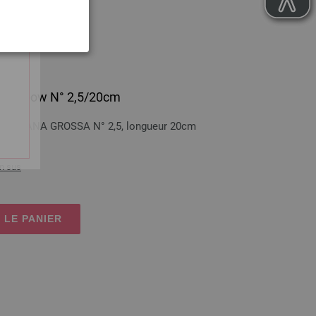
m Rainbow N° 2,5/20cm
inbow LANA GROSSA N° 2,5, longueur 20cm
n sus
 LE PANIER