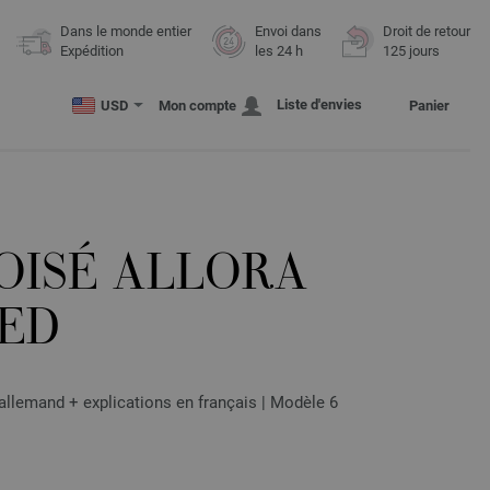
Dans le monde entier
Envoi dans
Droit de retour
Expédition
les 24 h
125 jours
Liste d'envies
USD
Mon compte
Panier
OISÉ ALLORA
ED
lemand + explications en français | Modèle 6