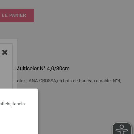
 LE PANIER
Y
 en bois Multicolor N° 4,0/80cm
bois Multicolor LANA GROSSA,en bois de bouleau durable, N°4,
tiels, tandis
n sus
 LE PANIER