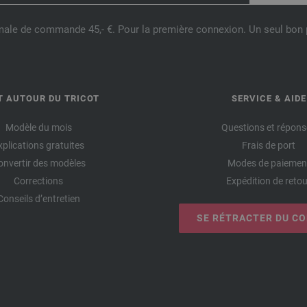
male de commande 45,- €. Pour la première connexion. Un seul bon p
T AUTOUR DU TRICOT
SERVICE & AIDE
Modèle du mois
Questions et répons
xplications gratuites
Frais de port
onvertir des modèles
Modes de paiemen
Corrections
Expédition de retou
Conseils d’entretien
SE RÉTRACTER DU C