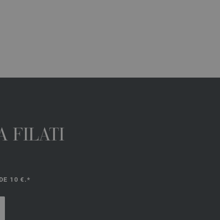
 FILATI
E 10 €.*