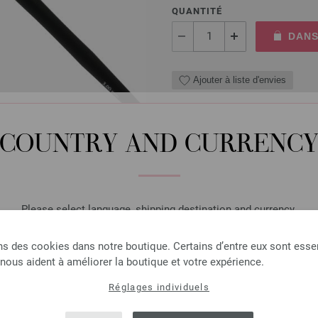
QUANTITÉ
DANS
Ajouter à liste d'envies
COUNTRY AND CURRENC
Aiguille circulaire design
Aiguille circulaire design en 
longueur 80cm
Please select language, shipping destination and currency.
7,14 €
LANGUAGE
ns des cookies dans notre boutique. Certains d’entre eux sont essen
8,34 $
hors TVA, frais de port
e
 nous aident à améliorer la boutique et votre expérience.
QUANTITÉ
Réglages individuels
SHIPPING TO
DANS