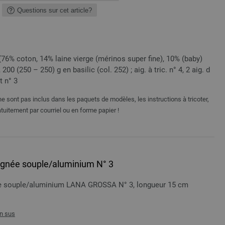
Questions sur cet article?
76% coton, 14% laine vierge (mérinos super fine), 10% (baby)
200 (250 – 250) g en basilic (col. 252) ; aig. à tric. n° 4, 2 aig. d
t n° 3
e sont pas inclus dans les paquets de modèles, les instructions à tricoter,
tuitement par courriel ou en forme papier !
oignée souple/aluminium N° 3
née souple/aluminium LANA GROSSA N° 3, longueur 15 cm
n sus