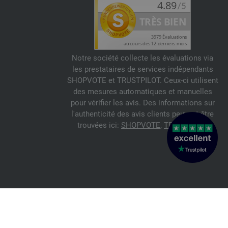
Notre société collecte les évaluations via
les prestataires de services indépendants
SHOPVOTE et TRUSTPILOT. Ceux-ci utilisent
des mesures automatiques et manuelles
pour vérifier les avis. Des informations sur
l'authenticité des avis clients peuvent être
trouvées ici:
SHOPVOTE
,
TRUSTPILOT
© 2026 FILATI eCommerce GmbH
Italiano