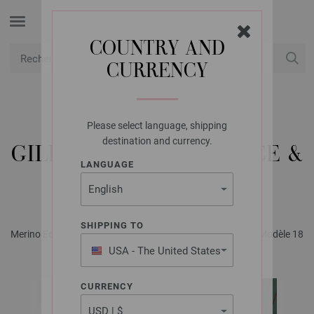
COUNTRY AND
CURRENCY
USD
Mon compte
Please select language, shipping
LANA GROSSA
destination and currency.
GILET COOL WOOL LACE &
LANGUAGE
SILKHAIR
SHIPPING TO
Merino Edition No. 4 - Magazine (DE) + Explications (FR) | Modèle 18
USA - The United States
of America
CURRENCY