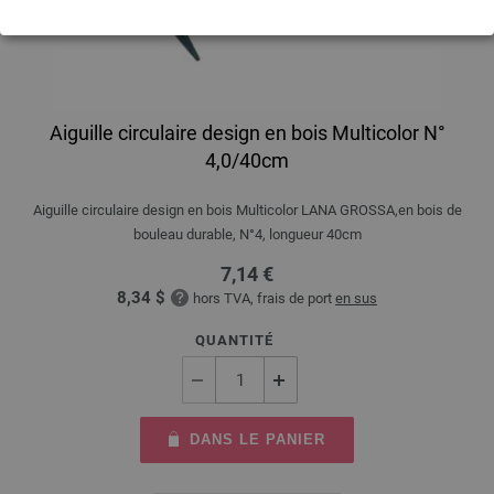
Aiguille circulaire design en bois Multicolor N°
4,0/40cm
Aiguille circulaire design en bois Multicolor LANA GROSSA,en bois de
bouleau durable, N°4, longueur 40cm
7,14 €
8,34 $
hors TVA, frais de port
en sus
QUANTITÉ
DANS LE PANIER