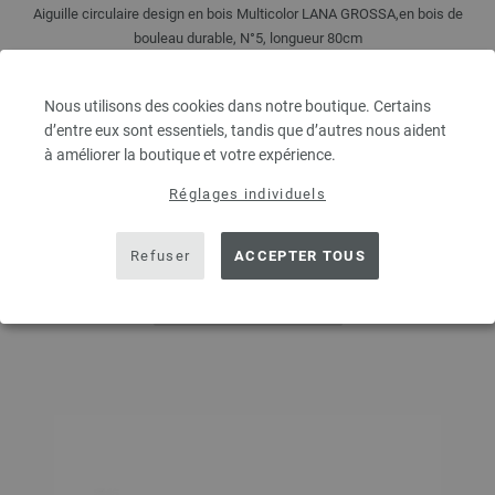
Aiguille circulaire design en bois Multicolor LANA GROSSA,en bois de
bouleau durable, N°5, longueur 80cm
7,98 €
9,32 $
hors TVA, frais de port
en sus
Nous utilisons des cookies dans notre boutique. Certains
d’entre eux sont essentiels, tandis que d’autres nous aident
QUANTITÉ
à améliorer la boutique et votre expérience.
Réglages individuels
DANS LE PANIER
Refuser
ACCEPTER TOUS
Ajouter à liste d'envies