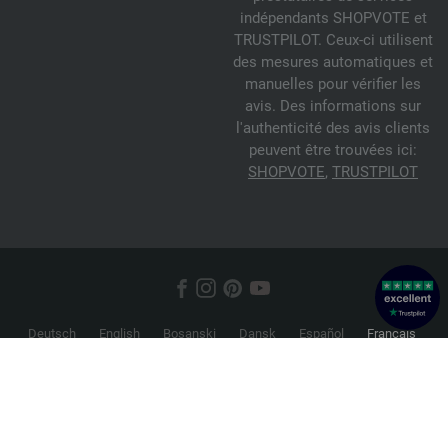
indépendants SHOPVOTE et
TRUSTPILOT. Ceux-ci utilisent
des mesures automatiques et
manuelles pour vérifier les
avis. Des informations sur
l'authenticité des avis clients
peuvent être trouvées ici:
SHOPVOTE
,
TRUSTPILOT
Deutsch
English
Bosanski
Dansk
Español
Français
Hrvatski
Italiano
Nederlands
Norsk
Русский
Srpski
Suomi
Svenska
© 2026 FILATI eCommerce GmbH