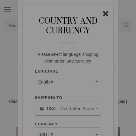
COUNTRY AND
CURRENCY
USD
Mon compte
Please select language, shipping
LANA GROSSA
destination and currency.
GILET COOL WOOL &
LANGUAGE
COOL WOOL LACE
SHIPPING TO
Classici No. 27 - Magazine allemand + explications en français |
Modèle 18
USA - The United States
of America
CURRENCY