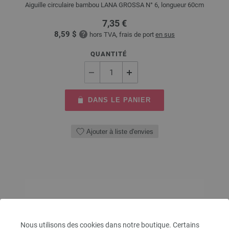
Aiguille circulaire bambou LANA GROSSA N° 6, longueur 60cm
7,35 €
8,59 $
hors TVA, frais de port
en sus
QUANTITÉ
DANS LE PANIER
Ajouter à liste d'envies
Nous utilisons des cookies dans notre boutique. Certains