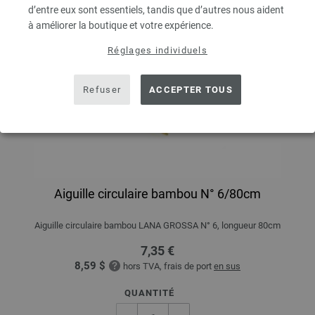
d’entre eux sont essentiels, tandis que d’autres nous aident
à améliorer la boutique et votre expérience.
Réglages individuels
Refuser
ACCEPTER TOUS
Aiguille circulaire bambou N° 6/80cm
Aiguille circulaire bambou LANA GROSSA N° 6, longueur 80cm
7,35 €
8,59 $
hors TVA, frais de port
en sus
QUANTITÉ