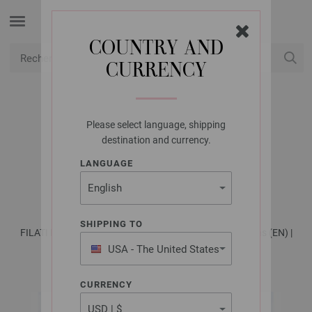
COUNTRY AND
CURRENCY
USD
Mon compte
Please select language, shipping
LANA GROSSA
destination and currency.
GILET ALTA MODA
LANGUAGE
CASHMERE 16
SHIPPING TO
FILATI No. 54 (fall/winter 2017/18) - Knitting instructions (EN) |
Modèle 12/Filati Tricot 13
USA - The United States
of America
CURRENCY