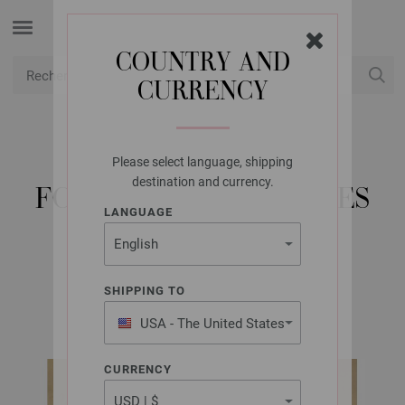
COUNTRY AND
CURRENCY
USD
Mon compte
Please select language, shipping
LANA GROSSA
destination and currency.
FOULARD À PAILLETTES
LANGUAGE
GLAMOUR
SHIPPING TO
Nera No. 2 | Modèle 3 / Tricot 35 Modèle 8
USA - The United States
of America
CURRENCY