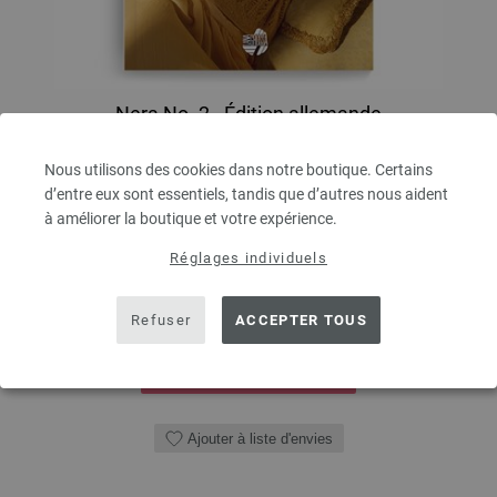
Nera No. 2 - Édition allemande
Édition allemande
Nous utilisons des cookies dans notre boutique. Certains
d’entre eux sont essentiels, tandis que d’autres nous aident
7,86 €
RRP:
8,41 €
à améliorer la boutique et votre expérience.
9,18 $
RRP:
9,82 $
hors TVA, frais de port
en sus
Réglages individuels
QUANTITÉ
Refuser
ACCEPTER TOUS
DANS LE PANIER
Ajouter à liste d'envies