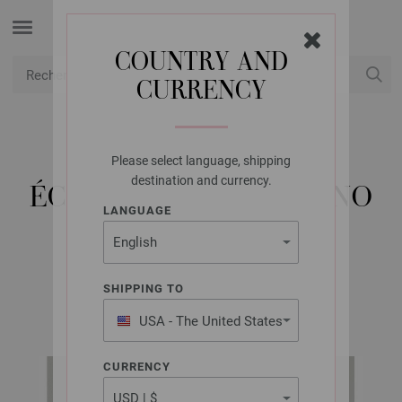
COUNTRY AND
CURRENCY
USD
Mon compte
Please select language, shipping
LANA GROSSA
destination and currency.
ÉCHARPE XXL ECOPUNO
LANGUAGE
CHUNKY
SHIPPING TO
Classici No. 25 | Modèle 14 / Tricot 25 Modèle 46
USA - The United States
of America
CURRENCY