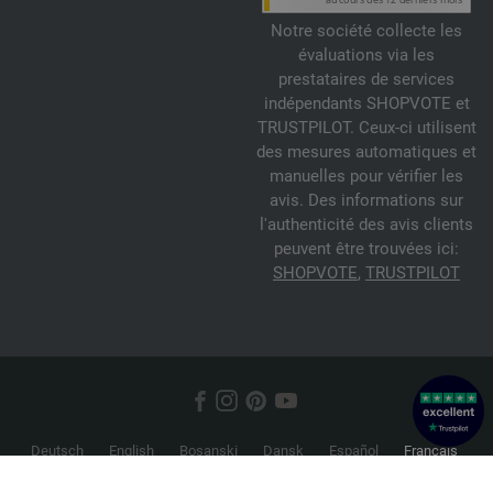
Notre société collecte les
évaluations via les
prestataires de services
indépendants SHOPVOTE et
TRUSTPILOT. Ceux-ci utilisent
des mesures automatiques et
manuelles pour vérifier les
avis. Des informations sur
l'authenticité des avis clients
peuvent être trouvées ici:
SHOPVOTE
,
TRUSTPILOT
Deutsch
English
Bosanski
Dansk
Español
Français
Hrvatski
Italiano
Nederlands
Norsk
Русский
Srpski