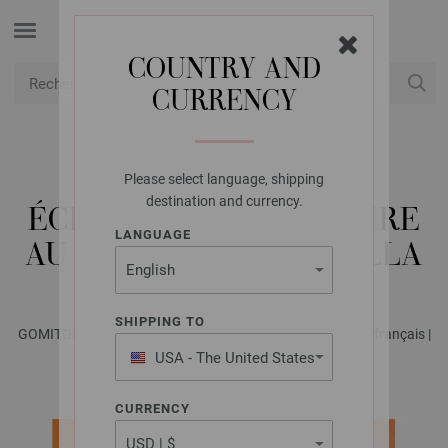
COUNTRY AND
CURRENCY
USD
Mon compte
Please select language, shipping
LANA GROSSA
destination and currency.
ÉCHARPE TRIANGULAIRE
LANGUAGE
AU CROCHET COTONELLA
SHIPPING TO
GOMITOLO No. 17 - Magazine allemand + explications en français |
Modèle 17
USA - The United States
of America
CURRENCY