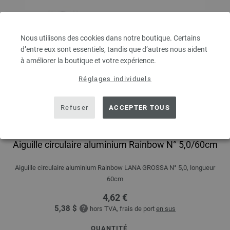
Nous utilisons des cookies dans notre boutique. Certains
d’entre eux sont essentiels, tandis que d’autres nous aident
à améliorer la boutique et votre expérience.
Réglages individuels
Refuser
ACCEPTER TOUS
Aiguille circulaire aluminium Rainbow N° 5,0/60cm
Aiguille circulaire aluminium Rainbow LANA GROSSA N° 5,0, longueur
60cm
4,62 €
5,38 $
hors TVA, frais de port
en sus
QUANTITÉ