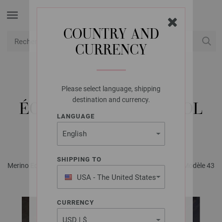
COUNTRY AND
CURRENCY
USD
Mon compte
Please select language, shipping
LANA GROSSA
destination and currency.
ÉCHARPE HOMME COOL
LANGUAGE
WOOL BIG
SHIPPING TO
Merino Edition No. 1 - Magazine (DE) + Explications (FR) | Modèle 43
USA - The United States
of America
CURRENCY