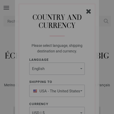
COUNTRY AND
CURRENCY
USD
Mon compte
Please select language, shipping
LANA GROSSA
destination and currency.
ÉCHARPE COOL WOOL BIG
LANGUAGE
VINTAGE
SHIPPING TO
Merino Edition No. 3 - Magazine allemand + explications en français
| Modèle 11
USA - The United States
of America
CURRENCY