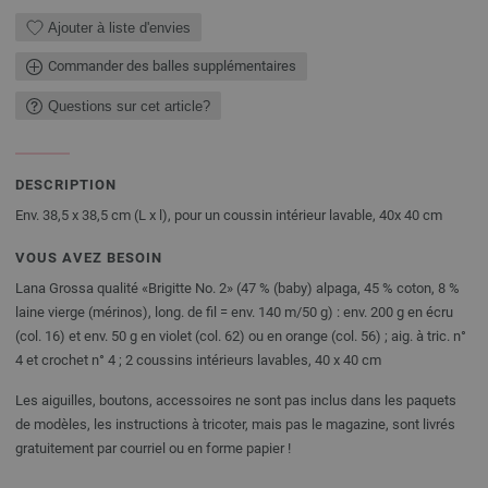
Ajouter à liste d'envies
Commander des balles supplémentaires
Questions sur cet article?
DESCRIPTION
Env. 38,5 x 38,5 cm (L x l), pour un coussin intérieur lavable, 40x 40 cm
VOUS AVEZ BESOIN
Lana Grossa qualité «Brigitte No. 2» (47 % (baby) alpaga, 45 % coton, 8 %
laine vierge (mérinos), long. de fil = env. 140 m/50 g) : env. 200 g en écru
(col. 16) et env. 50 g en violet (col. 62) ou en orange (col. 56) ; aig. à tric. n°
4 et crochet n° 4 ; 2 coussins intérieurs lavables, 40 x 40 cm
Les aiguilles, boutons, accessoires ne sont pas inclus dans les paquets
de modèles, les instructions à tricoter, mais pas le magazine, sont livrés
gratuitement par courriel ou en forme papier !