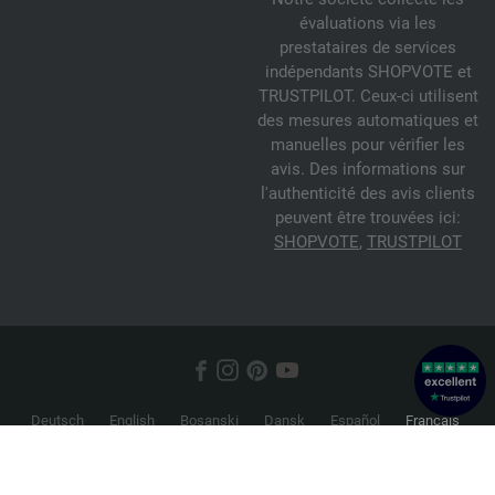
évaluations via les
prestataires de services
indépendants SHOPVOTE et
TRUSTPILOT. Ceux-ci utilisent
des mesures automatiques et
manuelles pour vérifier les
avis. Des informations sur
l'authenticité des avis clients
peuvent être trouvées ici:
SHOPVOTE
,
TRUSTPILOT
Deutsch
English
Bosanski
Dansk
Español
Français
Hrvatski
Italiano
Nederlands
Norsk
Русский
Srpski
Suomi
Svenska