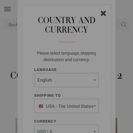
COUNTRY AND
CURRENCY
USD
Mon compte
Please select language, shipping
LANA GROSSA
destination and currency.
DEUX HOUSSES DE
LANGUAGE
COUSSIN BRIGITTE NO. 2
SHIPPING TO
home No. 76 | Modèle 2 / Tricot 26 Modèle 8
USA - The United States
of America
CURRENCY