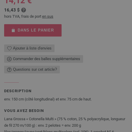
14,12 €
16,43 $
hors TVA, frais de port
en sus
DANS LE PANIER
Ajouter à liste d'envies
Commander des balles supplémentaires
Questions sur cet article?
DESCRIPTION
env. 150 cm (côté longitudinal) et env. 75 cm de haut.
VOUS AVEZ BESOIN
Lana Grossa « Cotonella Multi » (75 % coton, 25 % polyacrylique, longueur
de fil 270 m/100 g) : env. 2 pelotes = env. 200 g
lilas/orange/jaune/vert/blanc multicolore (col. 106), 1 crochet N° 6.