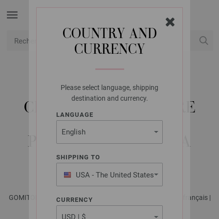
COUNTRY AND
CURRENCY
USD
Mon compte
Please select language, shipping
LANA GROSSA
destination and currency.
CHALE TRIANGULAIRE
LANGUAGE
CROCHETE AVEC 2
PELOTES COTONELLA
MULTI
SHIPPING TO
USA - The United States
of America
GOMITOLO No. 15 - Magazine allemand + explications en français |
CURRENCY
Modèle 27