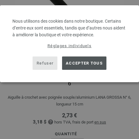
Nous utilisons des cookies dans notre boutique. Certains
d’entre eux sont essentiels, tandis que d’autres nous aident
à améliorer la boutique et votre expérience.
Réglages individuels
Refuser
ACCEPTER TOUS
Aiguille à crochet avec poignée souple/aluminium N°
6
Aiguille à crochet avec poignée souple/aluminium LANA GROSSA N° 6,
longueur 15 cm
2,73 €
3,18 $
hors TVA, frais de port
en sus
QUANTITÉ