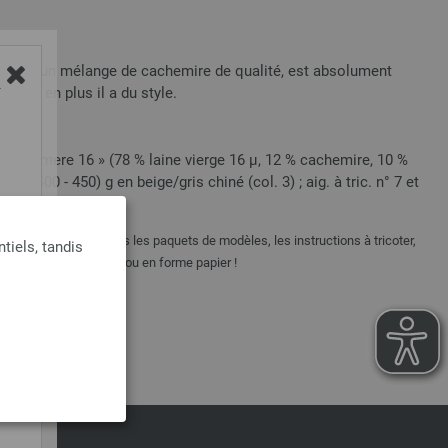
, dans un mélange de cachemire de qualité, est absolument
ion et en plus il a du style.
Y
 Cashmere 16 » (78 % laine vierge 16 μ, 12 % cachemire, 10 %
350 (400 - 450) g en beige/gris chiné (col. 3) ; aig. à tric. n° 7 et
e sont pas inclus dans les paquets de modèles, les instructions à tricoter,
tiels, tandis
tuitement par courriel ou en forme papier !