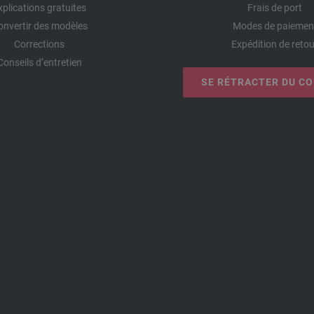
xplications gratuites
Frais de port
onvertir des modèles
Modes de paiemen
Corrections
Expédition de retou
Conseils d’entretien
SE RÉTRACTER DU C