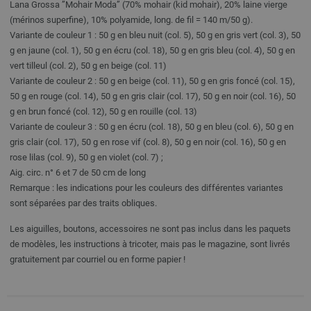
Lana Grossa ”Mohair Moda” (70% mohair (kid mohair), 20% laine vierge
(mérinos superfine), 10% polyamide, long. de fil = 140 m/50 g).
Variante de couleur 1 : 50 g en bleu nuit (col. 5), 50 g en gris vert (col. 3), 50
g en jaune (col. 1), 50 g en écru (col. 18), 50 g en gris bleu (col. 4), 50 g en
vert tilleul (col. 2), 50 g en beige (col. 11)
Variante de couleur 2 : 50 g en beige (col. 11), 50 g en gris foncé (col. 15),
50 g en rouge (col. 14), 50 g en gris clair (col. 17), 50 g en noir (col. 16), 50
g en brun foncé (col. 12), 50 g en rouille (col. 13)
Variante de couleur 3 : 50 g en écru (col. 18), 50 g en bleu (col. 6), 50 g en
gris clair (col. 17), 50 g en rose vif (col. 8), 50 g en noir (col. 16), 50 g en
rose lilas (col. 9), 50 g en violet (col. 7) ;
Aig. circ. n° 6 et 7 de 50 cm de long
Remarque : les indications pour les couleurs des différentes variantes
sont séparées par des traits obliques.
Les aiguilles, boutons, accessoires ne sont pas inclus dans les paquets
de modèles, les instructions à tricoter, mais pas le magazine, sont livrés
gratuitement par courriel ou en forme papier !