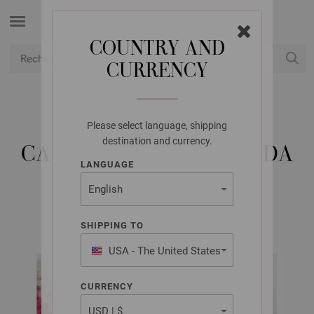
COUNTRY AND
CURRENCY
USD
Mon compte
Please select language, shipping
LANA GROSSA
destination and currency.
CAGOULE MOHAIR MODA
LANGUAGE
ABOUT BERLIN No. 12 | Modèle 28
SHIPPING TO
USA - The United States
of America
CURRENCY