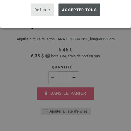
Refuser
ACCEPTER TOUS
Aiguille circulaire laiton N° 6/50cm
Aiguille circulaire laiton LANA GROSSA N° 6, longueur 50cm
5,46 €
6,38 $
hors TVA, frais de port
en sus
QUANTITÉ
DANS LE PANIER
Ajouter à liste d'envies