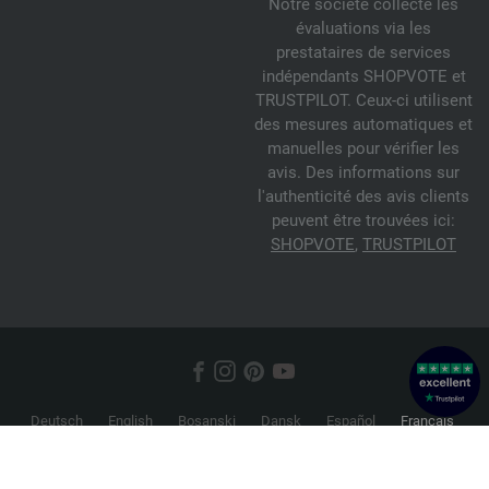
Notre société collecte les
évaluations via les
prestataires de services
indépendants SHOPVOTE et
TRUSTPILOT. Ceux-ci utilisent
des mesures automatiques et
manuelles pour vérifier les
avis. Des informations sur
l'authenticité des avis clients
peuvent être trouvées ici:
SHOPVOTE
,
TRUSTPILOT
Deutsch
English
Bosanski
Dansk
Español
Français
Hrvatski
Italiano
Nederlands
Norsk
Русский
Srpski
Suomi
Svenska