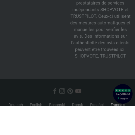
prestataires de services
indépendants SHOPVOTE et
TRUSTPILOT. Ceux-ci utilisent
des mesures automatiques et
manuelles pour vérifier les
avis. Des informations sur
l'authenticité des avis clients
peuvent être trouvées ici:
SHOPVOTE
,
TRUSTPILOT
Deutsch
English
Bosanski
Dansk
Español
Français
Hrvatski
Italiano
Nederlands
Norsk
Русский
Srpski
Suomi
Svenska
© 2026 FILATI eCommerce GmbH