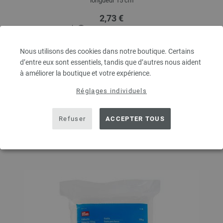
longueur 15 cm
2,73 €
3,18 $
hors TVA, frais de port
en sus
QUANTITÉ
Nous utilisons des cookies dans notre boutique. Certains
d’entre eux sont essentiels, tandis que d’autres nous aident
à améliorer la boutique et votre expérience.
Réglages individuels
DANS LE PANIER
Refuser
ACCEPTER TOUS
Ajouter à liste d'envies