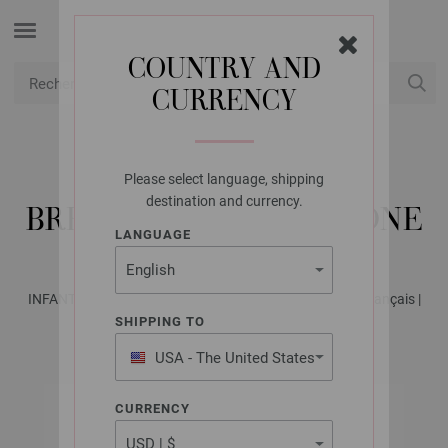
COUNTRY AND
CURRENCY
USD
Mon compte
Please select language, shipping
LANA GROSSA
destination and currency.
BREBIS FEMELLE COTONE
LANGUAGE
INFANTI No. 19 - Magazine allemand + explications en français |
Modèle 38
SHIPPING TO
USA - The United States
of America
CURRENCY