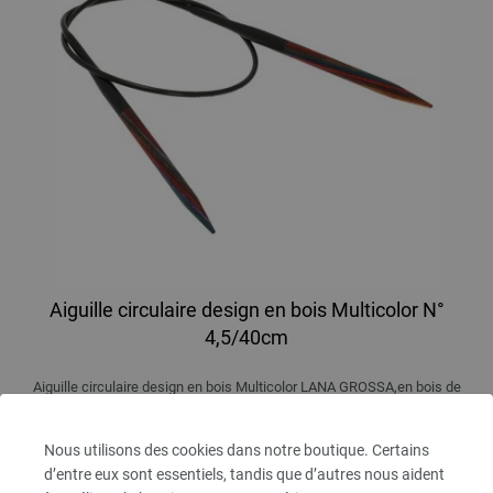
Aiguille circulaire design en bois Multicolor N°
4,5/40cm
Aiguille circulaire design en bois Multicolor LANA GROSSA,en bois de
bouleau durable, N°4,5, longueur 40cm
7,98 €
Nous utilisons des cookies dans notre boutique. Certains
9,32 $
d’entre eux sont essentiels, tandis que d’autres nous aident
hors TVA, frais de port
en sus