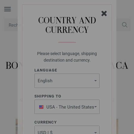
COUNTRY AND
CURRENCY
USD
Mon compte
Please select language, shipping
LANA GROSSA
destination and currency.
BONNET NATURAL ALPACA
LANGUAGE
PELO
SHIPPING TO
Nordic Knits No. 3 | Modèle 15 / Tricot 30 Modèle 12
USA - The United States
of America
CURRENCY