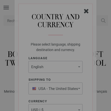
COUNTRY AND
CURRENCY
USD
Mon compte
Please select language, shipping
LANA GROSSA
destination and currency.
BONNET LANDLUST SOFT
LANGUAGE
TWEED 180 & COOL WOOL
LACE
SHIPPING TO
USA - The United States
Merino Edition No. 3 - Magazine allemand + explications en français
of America
| Modèle 4
CURRENCY