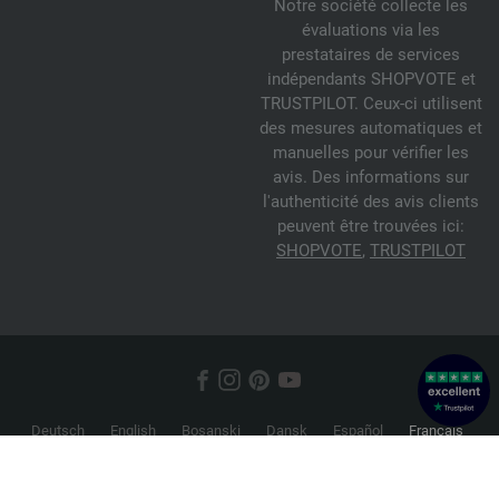
Notre société collecte les
évaluations via les
prestataires de services
indépendants SHOPVOTE et
TRUSTPILOT. Ceux-ci utilisent
des mesures automatiques et
manuelles pour vérifier les
avis. Des informations sur
l'authenticité des avis clients
peuvent être trouvées ici:
SHOPVOTE
,
TRUSTPILOT
Deutsch
English
Bosanski
Dansk
Español
Français
Hrvatski
Italiano
Nederlands
Norsk
Русский
Srpski
Suomi
Svenska