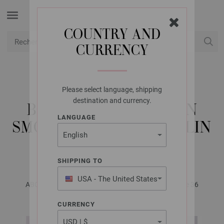
COUNTRY AND
CURRENCY
USD
Mon compte
Please select language, shipping
LANA GROSSA
destination and currency.
BONNET LALA BERLIN
LANGUAGE
SMOOTHY & LALA BERLIN
BUFFY
SHIPPING TO
USA - The United States
ABOUT BERLIN No. 12 | Modèle 19 / Tricot 26 Modèle 36
of America
CURRENCY