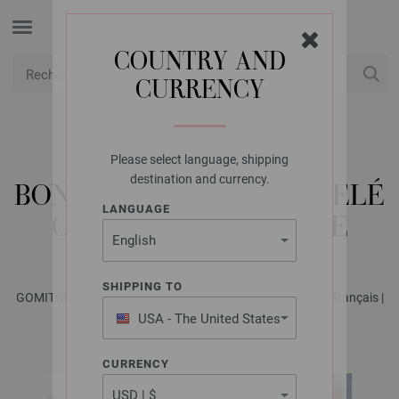
COUNTRY AND
CURRENCY
USD
Mon compte
Please select language, shipping
LANA GROSSA
destination and currency.
BONNET EN MOTIF CÔTELÉ
LANGUAGE
GOMITOLO VERSIONE
SHIPPING TO
GOMITOLO No. 16 - Magazine allemand + explications en français |
Modèle 11
USA - The United States
of America
CURRENCY