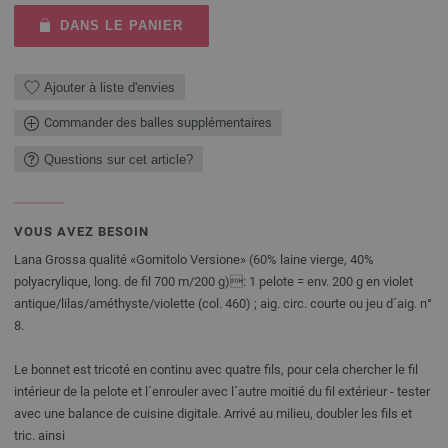
DANS LE PANIER
Ajouter à liste d'envies
Commander des balles supplémentaires
Questions sur cet article?
VOUS AVEZ BESOIN
Lana Grossa qualité «Gomitolo Versione» (60% laine vierge, 40%
polyacrylique, long. de fil 700 m/200 g): 1 pelote = env. 200 g en violet
antique/lilas/améthyste/violette (col. 460) ; aig. circ. courte ou jeu d´aig. n°
8.
Le bonnet est tricoté en continu avec quatre fils, pour cela chercher le fil
intérieur de la pelote et l´enrouler avec l´autre moitié du fil extérieur - tester
avec une balance de cuisine digitale. Arrivé au milieu, doubler les fils et
tric. ainsi