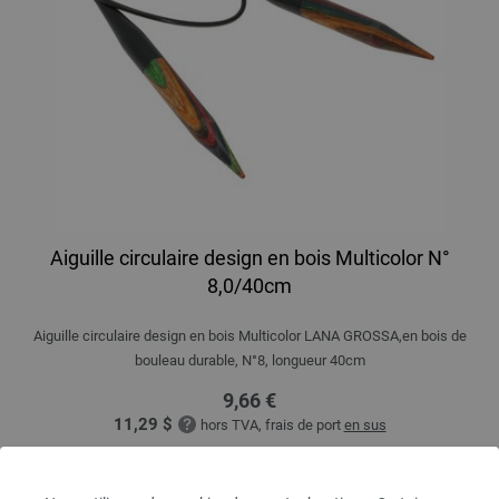
Aiguille circulaire design en bois Multicolor N°
8,0/40cm
Aiguille circulaire design en bois Multicolor LANA GROSSA,en bois de
bouleau durable, N°8, longueur 40cm
9,66 €
11,29 $
hors TVA, frais de port
en sus
QUANTITÉ