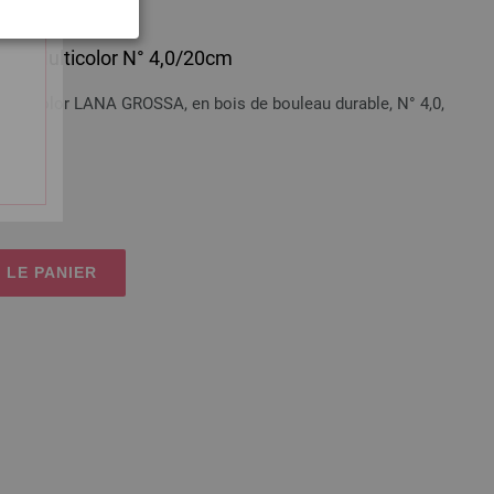
bois Multicolor N° 4,0/20cm
 Multicolor LANA GROSSA, en bois de bouleau durable, N° 4,0,
t
en sus
 LE PANIER