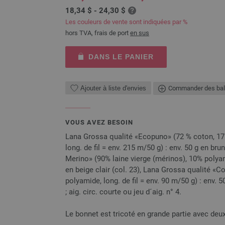
18,34 $ - 24,30 $
Les couleurs de vente sont indiquées par %
hors TVA, frais de port
en sus
DANS LE PANIER
Ajouter à liste d'envies
Commander des bal
VOUS AVEZ BESOIN
Lana Grossa qualité «Ecopuno» (72 % coton, 17 %
long. de fil = env. 215 m/50 g) : env. 50 g en br
Merino» (90% laine vierge (mérinos), 10% polyami
en beige clair (col. 23), Lana Grossa qualité «C
polyamide, long. de fil = env. 90 m/50 g) : env. 5
; aig. circ. courte ou jeu d´aig. n° 4.
Le bonnet est tricoté en grande partie avec deux 