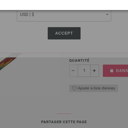
CURRENCY
Jeu d'aiguilles design en 
Jeu d'aiguilles design en bois
longueur 20cm
ACCEPT
8,82 €
10,26 $
hors TVA, frais de por
QUANTITÉ
DANS
Ajouter à liste d'envies
PARTAGER CETTE PAGE