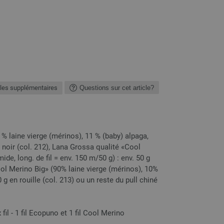
les supplémentaires
Questions sur cet article?
 laine vierge (mérinos), 11 % (baby) alpaga,
un noir (col. 212), Lana Grossa qualité «Cool
de, long. de fil = env. 150 m/50 g) : env. 50 g
ool Merino Big» (90% laine vierge (mérinos), 10%
0 g en rouille (col. 213) ou un reste du pull chiné
fil - 1 fil Ecopuno et 1 fil Cool Merino