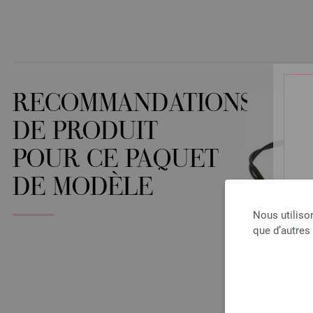
RECOMMANDATIONS
DE PRODUIT
POUR CE PAQUET
DE MODÈLE
Nous utiliso
que d’autres