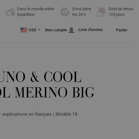
Dans le monde entier
Envoi dans
Droit de retour
Expédition
les 24 h
125 jours
Liste d'envies
USD
Mon compte
Panier
UNO & COOL
L MERINO BIG
 explications en français | Modèle 18