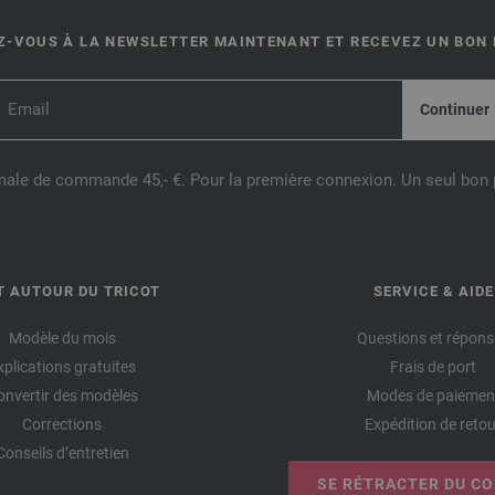
-VOUS À LA NEWSLETTER MAINTENANT ET RECEVEZ UN BON D
male de commande 45,- €. Pour la première connexion. Un seul bon p
T AUTOUR DU TRICOT
SERVICE & AIDE
Modèle du mois
Questions et répons
xplications gratuites
Frais de port
onvertir des modèles
Modes de paiemen
Corrections
Expédition de retou
Conseils d’entretien
SE RÉTRACTER DU C