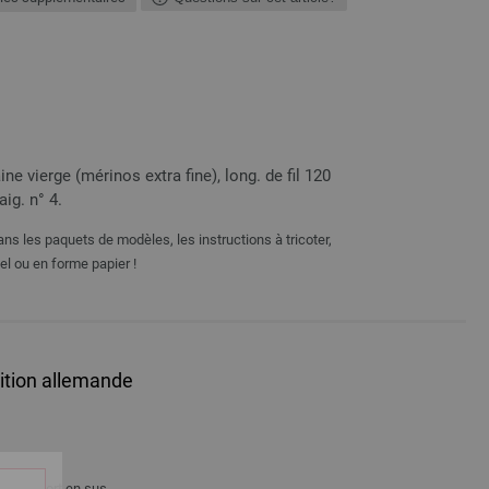
 vierge (mérinos extra fine), long. de fil 120
aig. n° 4.
ns les paquets de modèles, les instructions à tricoter,
el ou en forme papier !
ition allemande
ais de port
en sus