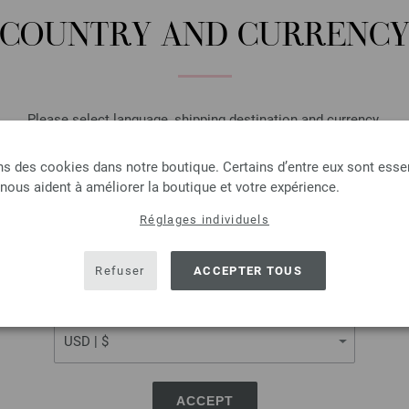
COUNTRY AND CURRENC
QUANTITÉ
DANS
Please select language, shipping destination and currency.
Ajouter à liste d'envies
LANGUAGE
ns des cookies dans notre boutique. Certains d’entre eux sont essen
 nous aident à améliorer la boutique et votre expérience.
Réglages individuels
Jeu d'aiguilles design en 
SHIPPING TO
USA - The United States of America
Jeu d'aiguilles design en bois
Refuser
ACCEPTER TOUS
longueur 20cm
CURRENCY
8,82 €
10,26 $
hors TVA, frais de por
QUANTITÉ
ACCEPT
DANS