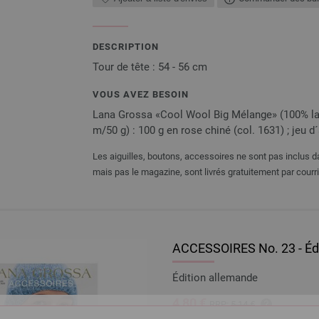
DESCRIPTION
Tour de tête : 54 - 56 cm
VOUS AVEZ BESOIN
Lana Grossa «Cool Wool Big Mélange» (100% laine
m/50 g) : 100 g en rose chiné (col. 1631) ; jeu d´
Les aiguilles, boutons, accessoires ne sont pas inclus da
mais pas le magazine, sont livrés gratuitement par courri
ACCESSOIRES No. 23 - Éd
Édition allemande
4,80 €
RRP:
5,14 €
5,59 $
RRP:
5,98 $
hors TVA, fr