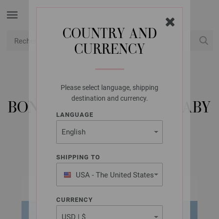
COUNTRY AND
CURRENCY
USD
Mon compte
Please select language, shipping
LANA GROSSA
destination and currency.
BONNET COOL WOOL BABY
LANGUAGE
FILATI INFANTI No. 10 (FR) | Modèle 12
SHIPPING TO
USA - The United States
of America
CURRENCY