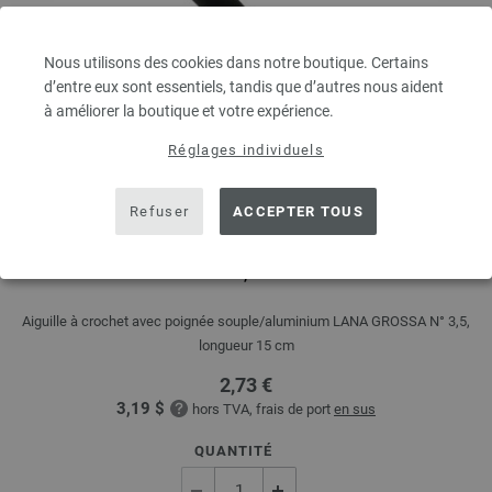
Nous utilisons des cookies dans notre boutique. Certains
d’entre eux sont essentiels, tandis que d’autres nous aident
à améliorer la boutique et votre expérience.
Réglages individuels
Refuser
ACCEPTER TOUS
Aiguille à crochet avec poignée souple/aluminium N°
3,5
Aiguille à crochet avec poignée souple/aluminium LANA GROSSA N° 3,5,
longueur 15 cm
2,73 €
3,19 $
hors TVA, frais de port
en sus
QUANTITÉ