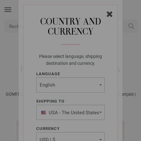
COUNTRY AND
CURRENCY
USD
Mon compte
Please select language, shipping
LANA GROSSA
destination and currency.
BOLÉRO COTONELLA
LANGUAGE
GOMITOLO No. 13 - Magazine allemand + explications en français |
Modèle 24
SHIPPING TO
USA - The United States
of America
CURRENCY