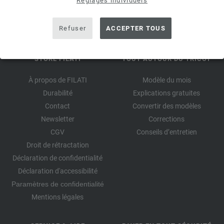
Réglages individuels
Refuser
ACCEPTER TOUS
STORE FILATI
TOUT AUTOUR DU TRICOT
À propos de FILATI
Modèle du mois
Durabilité
Explications gratuites
Contact
Convertir des modèles
Newsletter
Corrections
CGV
Conseils d’entretien
Droit de rétractation
Déclaration de confidentialité
Déclaration d'accessibilité
Paramètres de confidentialité
Mentions légales