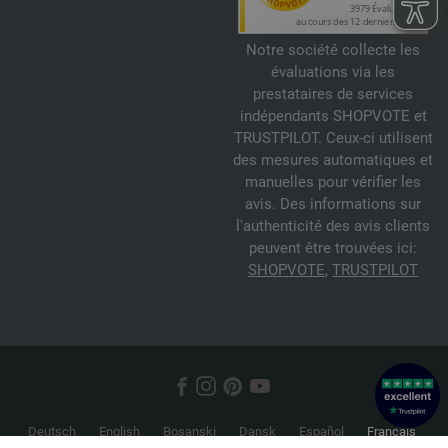
Notre société collecte les
évaluations via les
prestataires de services
indépendants SHOPVOTE et
TRUSTPILOT. Ceux-ci utilisent
des mesures automatiques et
manuelles pour vérifier les
avis. Des informations sur
l'authenticité des avis clients
peuvent être trouvées ici:
SHOPVOTE
,
TRUSTPILOT
Deutsch
English
Bosanski
Dansk
Español
Français