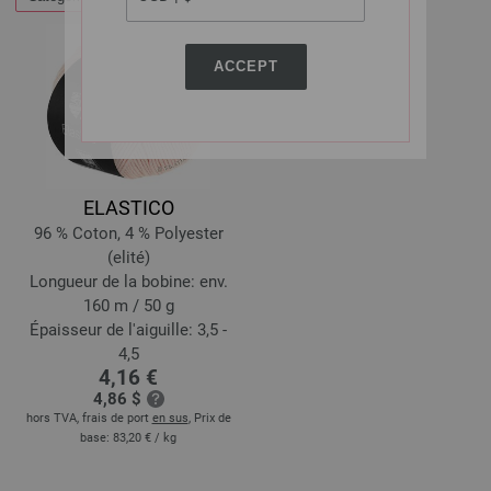
ACCEPT
ELASTICO
96 % Coton, 4 % Polyester
(elité)
Longueur de la bobine: env.
160 m / 50 g
Épaisseur de l'aiguille: 3,5 -
4,5
4,16 €
4,86 $
hors TVA, frais de port
en sus
, Prix de
base:
83,20 €
/ kg