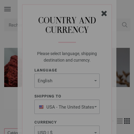
COUNTRY AND
CURRENCY
USD
Mon compte
Please select language, shipping
destination and currency.
LANGUAGE
FILS LANA GROSSA
SHIPPING TO
USA - The United States
of America
Affichage
CURRENCY
Catégories
Filtrer par