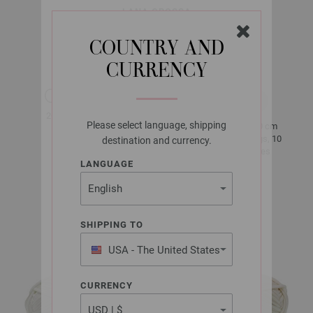
LANA GROSSA
THE TUBE
COUNTRY AND
CURRENCY
env. 114 m
200 g
au 200 g
Please select language, shipping
10 x 10 cm
10 - 12
12 Rangs, 10
destination and currency.
Mailles
LANGUAGE
env. 400 g
SHIPPING TO
USA - The United States
of America
CURRENCY