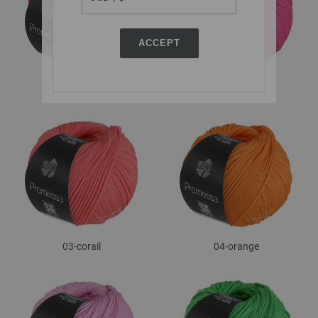
ACCEPT
01-rouge oriental
02-rose vif
03-corail
04-orange