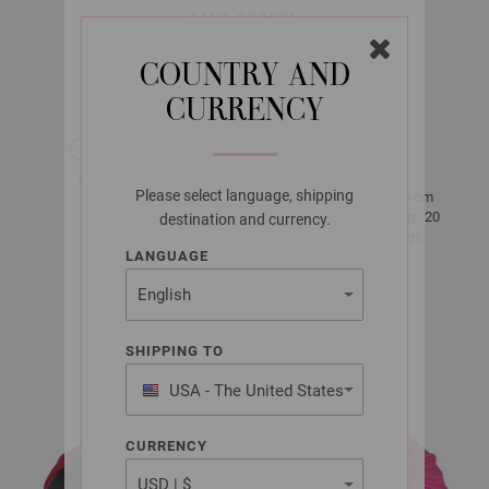
LANA GROSSA
PROMESSA
COUNTRY AND
CURRENCY
env. 125 m
50 g
au 50 g
Please select language, shipping
10 x 10 cm
5 - 5,5
25 Rangs, 20
destination and currency.
Mailles
LANGUAGE
Taille 38 - 40
env. 500 -
SHIPPING TO
550 g
USA - The United States
of America
CURRENCY