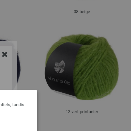
08-beige
Y
tiels, tandis
12-vert printanier