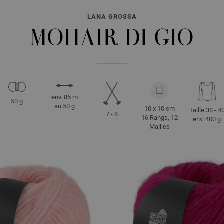
LANA GROSSA
MOHAIR DI GIO
env. 85 m
50 g
au 50 g
10 x 10 cm
Taille 38 - 4
7 - 8
16 Rangs, 12
env. 400 g
Mailles