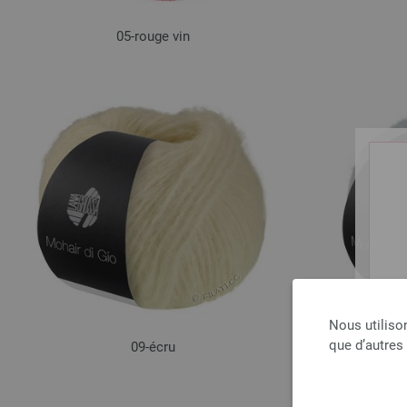
05-rouge vin
Nous utiliso
que d’autres
09-écru