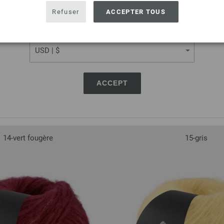
USA - The United States of America
Refuser
ACCEPTER TOUS
CURRENCY
ACCEPT
14-vert fougère
15-gris