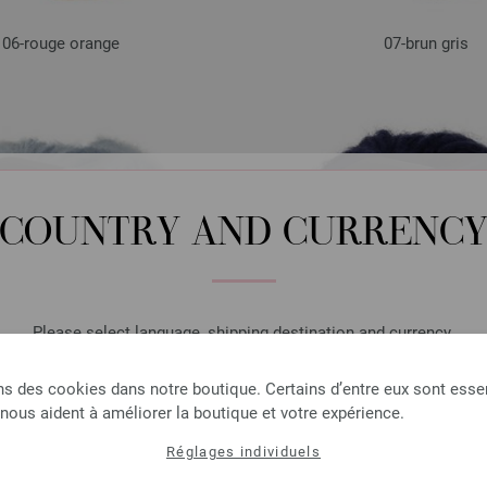
06-rouge orange
07-brun gris
COUNTRY AND CURRENC
Please select language, shipping destination and currency.
LANGUAGE
ns des cookies dans notre boutique. Certains d’entre eux sont essen
 nous aident à améliorer la boutique et votre expérience.
10-bleu pastel
11-bleu foncé
Réglages individuels
SHIPPING TO